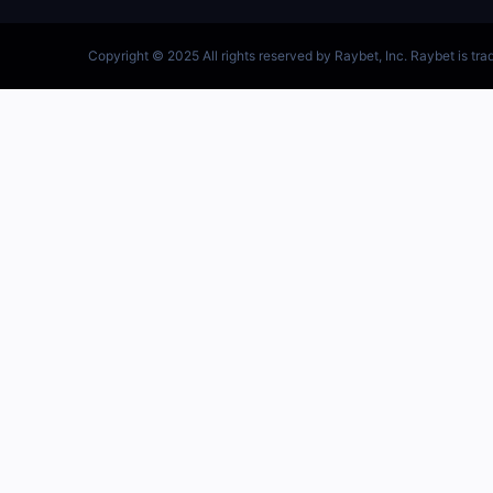
跳
至
内
容