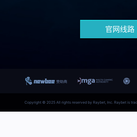
跳
至
内