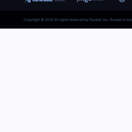
跳
至
内
容